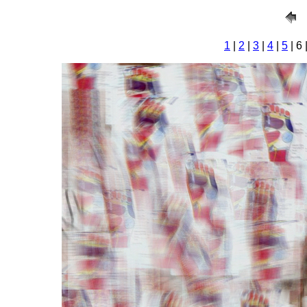
1
|
2
|
3
|
4
|
5
| 6 